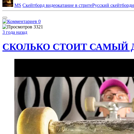
MS
Скейтборд видео
катание в стрите
Русский скейтборд
0
3321
3 года назад
СКОЛЬКО СТОИТ САМЫЙ ДО