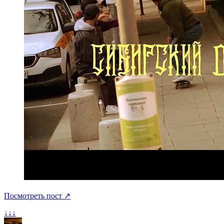
Посмотреть пост ↗
↓↓↓