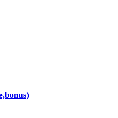
,bonus)