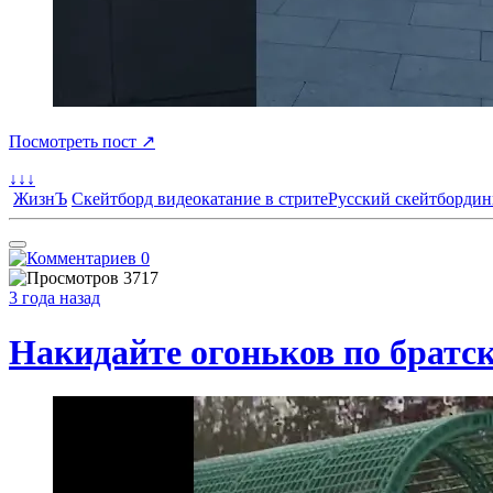
Посмотреть пост ↗
↓↓↓
ЖизнЪ
Скейтборд видео
катание в стрите
Русский скейтбордин
0
3717
3 года назад
Накидайте огоньков по братс