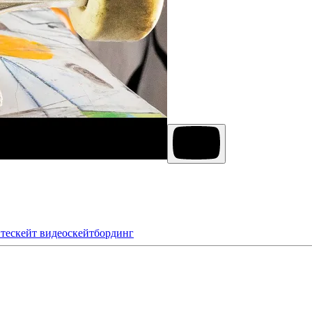
ите
скейт видео
скейтбординг