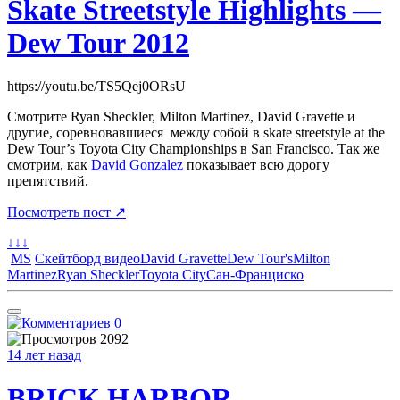
Skate Streetstyle Highlights —
Dew Tour 2012
https://youtu.be/TS5Qej0ORsU
Смотрите Ryan Sheckler, Milton Martinez, David Gravette и
другие, соревновавшиеся между собой в skate streetstyle at the
Dew Tour’s Toyota City Championships в San Francisco. Так же
смотрим, как
David Gonzalez
показывает всю дорогу
препятствий.
Посмотреть пост ↗
↓↓↓
MS
Скейтборд видео
David Gravette
Dew Tour's
Milton
Martinez
Ryan Sheckler
Toyota City
Сан-Франциско
0
2092
14 лет назад
BRICK HARBOR