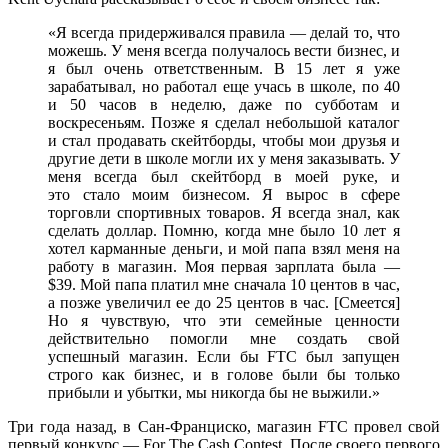
«Я всегда придерживался правила — делай то, что
можешь. У меня всегда получалось вести бизнес, и
я был очень ответственным. В 15 лет я уже
зарабатывал, но работал еще учась в школе, по 40
и 50 часов в неделю, даже по субботам и
воскресеньям. Позже я сделал небольшой каталог
и стал продавать скейтборды, чтобы мои друзья и
другие дети в школе могли их у меня заказывать. У
меня всегда был скейтборд в моей руке, и
это стало моим бизнесом. Я вырос в сфере
торговли спортивных товаров. Я всегда знал, как
сделать доллар. Помню, когда мне было 10 лет я
хотел карманные деньги, и мой папа взял меня на
работу в магазин. Моя первая зарплата была —
$39. Мой папа платил мне сначала 10 центов в час,
а позже увеличил ее до 25 центов в час. [Смеется]
Но я чувствую, что эти семейные ценности
действительно помогли мне создать свой
успешный магазин. Если бы FTC был запущен
строго как бизнес, и в голове были бы только
прибыли и убытки, мы никогда бы не выжили.»
Три года назад, в Сан-Франциско, магазин FTC провел свой
первый конкурс — For The Cash Contest. После своего первого