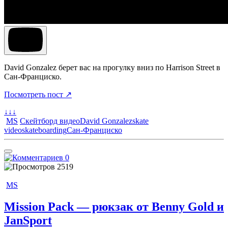
David Gonzalez берет вас на прогулку вниз по Harrison Street в
Сан-Франциско.
Посмотреть пост ↗
↓↓↓
MS
Скейтборд видео
David Gonzalez
skate
video
skateboarding
Сан-Франциско
0
2519
MS
Mission Pack — рюкзак от Benny Gold и
JanSport