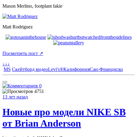
Mason Merlino, footplant fakie
Matt Rodriguez
Посмотреть пост ↗
↓↓↓
MS
Скейтборд видео
Levi's®
Калифорния
Сан-Франциско
0
4751
13 лет назад
Новые про модели NIKE SB
от Brian Anderson