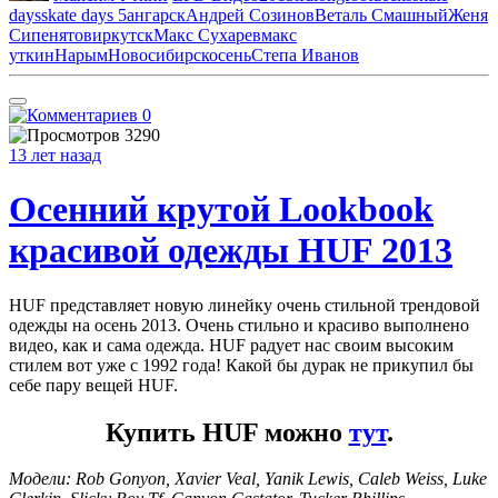
days
skate days 5
ангарск
Андрей Созинов
Веталь Смашный
Женя
Сипенятов
иркутск
Макс Сухарев
макс
уткин
Нарым
Новосибирск
осень
Степа Иванов
0
3290
13 лет назад
Осенний крутой Lookbook
красивой одежды HUF 2013
HUF представляет новую линейку очень стильной трендовой
одежды на осень 2013. Очень стильно и красиво выполнено
видео, как и сама одежда. HUF радует нас своим высоким
стилем вот уже с 1992 года! Какой бы дурак не прикупил бы
себе пару вещей HUF.
Купить HUF можно
тут
.
Модели: Rob Gonyon, Xavier Veal, Yanik Lewis, Caleb Weiss, Luke