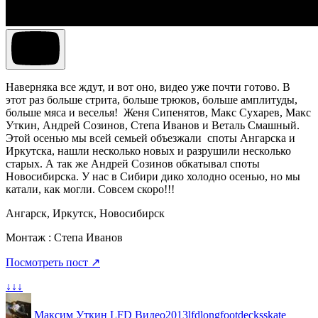
Наверняка все ждут, и вот оно, видео уже почти готово. В
этот раз больше стрита, больше трюков, больше амплитуды,
больше мяса и веселья! Женя Сипенятов, Макс Сухарев, Макс
Уткин, Андрей Созинов, Степа Иванов и Веталь Смашный.
Этой осенью мы всей семьей объезжали споты Ангарска и
Иркутска, нашли несколько новых и разрушили несколько
старых. А так же Андрей Созинов обкатывал споты
Новосибирска. У нас в Сибири дико холодно осенью, но мы
катали, как могли. Совсем скоро!!!
Ангарск, Иркутск, Новосибирск
Монтаж : Степа Иванов
Посмотреть пост ↗
↓↓↓
Максим Уткин
LFD Видео
2013
lfd
longfootdecks
skate