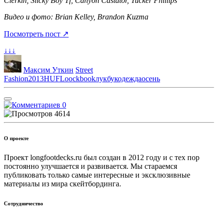
Clerkin, Slicky Boy Tf, Canyon Castator, Tucker Phillips
Видео и фото: Brian Kelley, Brandon Kuzma
Посмотреть пост ↗
↓↓↓
Максим Уткин
Street
Fashion
2013
HUF
Loockbook
лукбук
одежда
осень
0
4614
О проекте
Проект longfootdecks.ru был создан в 2012 году и с тех пор
постоянно улучшается и развивается. Мы стараемся
публиковать только самые интересные и эксклюзивные
материалы из мира скейтбординга.
Сотрудничество