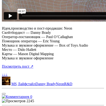
Идея,производство и пост-продакшн: Neon
Скейтбордист — Danny Brady
Оператор-постановщик — Paul O’Callaghan
Помощник оператора — Eric Young
Музыка и звуковое оформление — Box of Toys Audio
Место — Dido Hallett
Карты — Mason Digital Mapping
Музыка и звуковое оформление
Посмотреть пост ↗
↓↓↓
MS
Лайфстайл
Danny Brady
Neon
R&D
0
2245