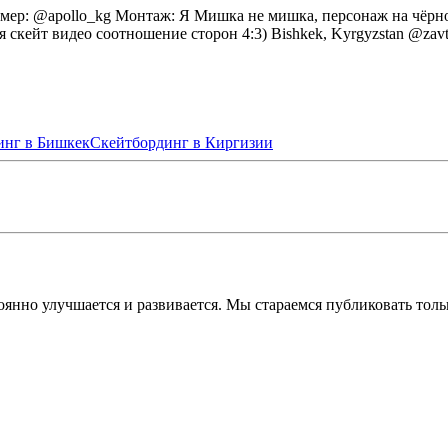
ер: @apollo_kg Монтаж: Я Мишка не мишка, персонаж на чёрном:
я скейт видео соотношение сторон 4:3) Bishkek, Kyrgyzstan @zavt
инг в Бишкек
Скейтбординг в Киргизии
остоянно улучшается и развивается. Мы стараемся публиковать т