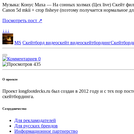
Музыка: Конус Маха — На сонных холмах (Цех live) Скейт филм
Canon 5d mkii + crop fisheye (поэтому получается нормальное дл
Посмотреть пост ↗
↓↓↓
MS
Скейтборд видео
скейт видео
скейтбординг
Скейтборд
0
435
О проекте
Проект longfootdecks.ru был создан в 2012 году и с тех пор п
скейтбординга.
Сотрудничество
Для рекламодателей
Для русских брендов
Информационное партнерство