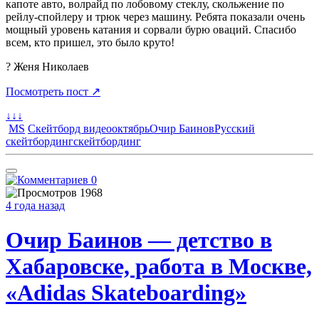
капоте авто, волрайд по лобовому стеклу, скольжение по
рейлу-спойлеру и трюк через машину. Ребята показали очень
мощный уровень катания и сорвали бурю оваций. Спасибо
всем, кто пришел, это было круто!
? Женя Николаев
Посмотреть пост ↗
↓↓↓
MS
Скейтборд видео
октябрь
Очир Баинов
Русский
скейтбординг
скейтбординг
0
1968
4 года назад
Очир Баинов — детство в
Хабаровске, работа в Москве,
«Adidas Skateboarding»