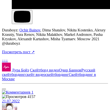
Duraboyz:
Ochir Bainov
, Dima Shatalov, Nikita Kostenko, Alexey
Krasniy, Yura Renov, Nikita Malakhov, Markel Andronov, Pasha
Kryukov, Alexandr Kartashov, Misha Tyamaev. Moscow 2021
@duraboyz
Посмотреть пост ↗
↓↓↓
Дура Бойз
Скейтборд видео
Очир Баинов
Русский
скейтбординг
скейт видео
скейтбординг
Скейтбординг в
Москве
1
4157
21.07.2022