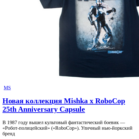
MS
Новая коллекция Mishka x RoboCop
25th Anniversary Capsule
В 1987 году вышел культовый фантастический боевик —
«Робот-полицейский» («RoboCop»). Уличный нью-йоркский
бренд