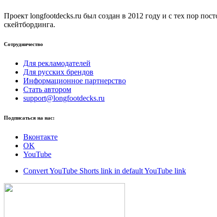
Проект longfootdecks.ru был создан в 2012 году и с тех пор п
скейтбординга.
Сотрудничество
Для рекламодателей
Для русских брендов
Информационное партнерство
Стать автором
support@longfootdecks.ru
Подписаться на нас:
Вконтакте
OK
YouTube
Convert YouTube Shorts link in default YouTube link